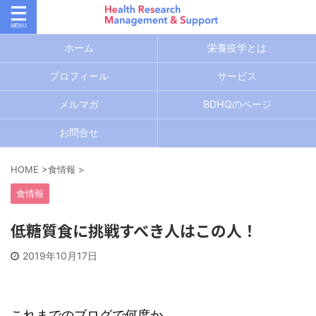
ホーム
栄養疫学とは
プロフィール
サービス
メルマガ
BDHQのページ
お問合せ
HOME
>
食情報
>
食情報
低糖質食に挑戦すべき人はこの人！
2019年10月17日
これまでのブログで何度か、