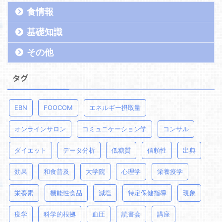
食情報
基礎知識
その他
タグ
EBN
FOOCOM
エネルギー摂取量
オンラインサロン
コミュニケーション学
コンサル
ダイエット
データ分析
低糖質
信頼性
出典
効果
和食普及
大学院
心理学
栄養疫学
栄養素
機能性食品
減塩
特定保健指導
現象
疫学
科学的根拠
血圧
読書会
講座