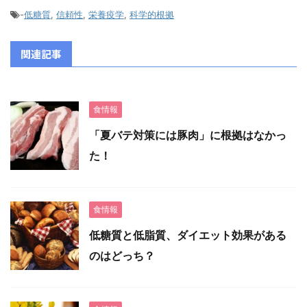
-
低糖質
,
信頼性
,
栄養疫学
,
科学的根拠
関連記事
食情報
「夏バテ対策には豚肉」に根拠はなかっ
た！
食情報
低糖質と低脂質、ダイエット効果がある
のはどっち？