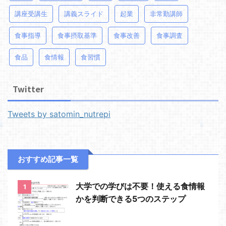
講座受講生
講義スライド
起業
非常勤講師
食事指導
食事摂取基準
食事改善
食事調査
食品
食情報
食習慣
Twitter
Tweets by satomin_nutrepi
おすすめ記事一覧
大学での学びは不要！使える食情報
1
かを判断できる5つのステップ