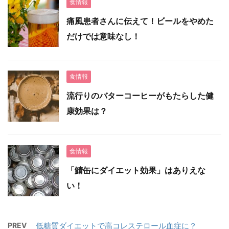
食情報
痛風患者さんに伝えて！ビールをやめた
だけでは意味なし！
食情報
流行りのバターコーヒーがもたらした健
康効果は？
食情報
「鯖缶にダイエット効果」はありえな
い！
PREV
低糖質ダイエットで高コレステロール血症に？