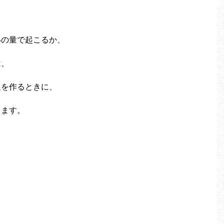
いの量で起こるか、
は、
報を作るときに、
ります。