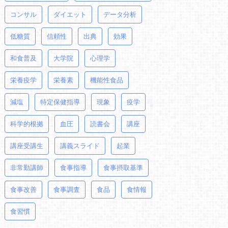
コンサル
ダイエット
データ分析
低糖質
信頼性
出典
効果
和食普及
大学院
心理学
栄養疫学
栄養素
機能性食品
減塩
特定保健指導
現象
疫学
科学的根拠
血圧
読書会
講座
講座受講生
講義スライド
起業
非常勤講師
食事指導
食事摂取基準
食事改善
食事調査
食品
食情報
食習慣