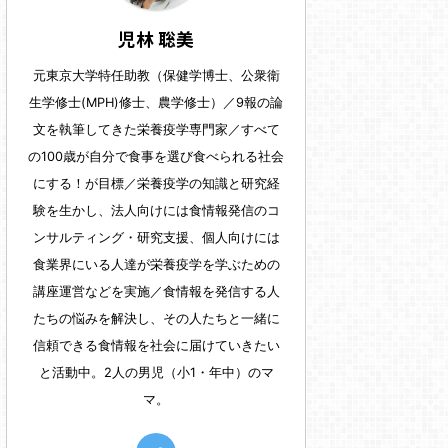
児林 聡美
元東京大学特任助教（保健学博士、公衆衛
生学修士(MPH)修士、農学修士）／9報の論
文を執筆してきた栄養疫学専門家／すべて
の100歳が自分で食事を選び食べられる社会
にする！が目標／栄養疫学の知識と研究経
験を生かし、法人向けには食情報発信のコ
ンサルティング・研究支援、個人向けには
食業界にいる人達が栄養疫学を学ぶための
講座運営などを実施／食情報を発信する人
たちの悩みを解決し、その人たちと一緒に
信頼できる食情報を社会に届けていきたい
と活動中。2人の男児（小1・年中）のマ
マ。