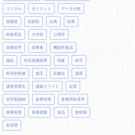
コンサル
ダイエット
データ分析
低糖質
信頼性
出典
効果
和食普及
大学院
心理学
栄養疫学
栄養素
機能性食品
減塩
特定保健指導
現象
疫学
科学的根拠
血圧
読書会
講座
講座受講生
講義スライド
起業
非常勤講師
食事指導
食事摂取基準
食事改善
食事調査
食品
食情報
食習慣