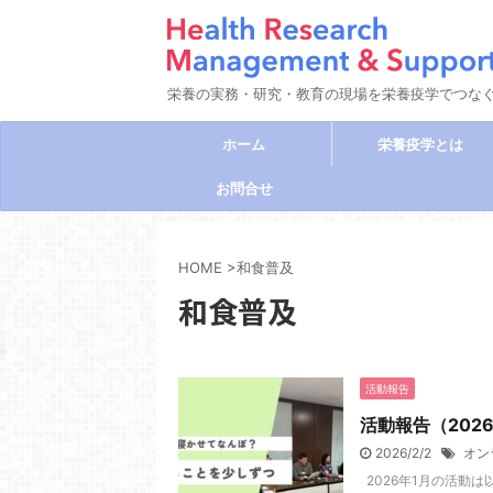
栄養の実務・研究・教育の現場を栄養疫学でつな
ホーム
栄養疫学とは
お問合せ
HOME
>
和食普及
和食普及
活動報告
活動報告（202
2026/2/2
オン
2026年1月の活動は