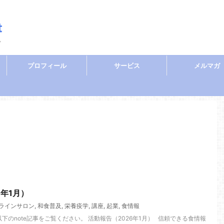
ぐ
プロフィール
サービス
メルマガ
6年1月）
ラインサロン
,
和食普及
,
栄養疫学
,
講座
,
起業
,
食情報
以下のnote記事をご覧ください。 活動報告（2026年1月） 信頼できる食情報