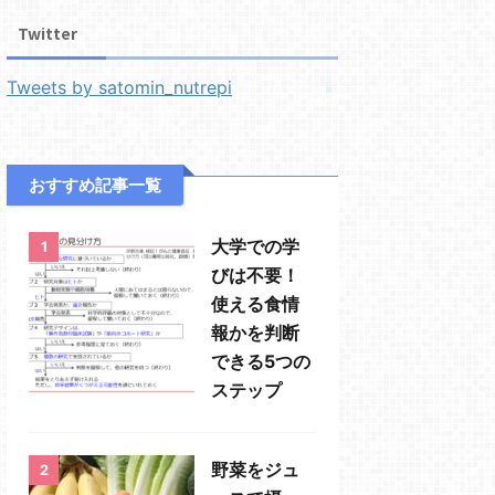
Twitter
Tweets by satomin_nutrepi
おすすめ記事一覧
大学での学
1
びは不要！
使える食情
報かを判断
できる5つの
ステップ
野菜をジュ
2