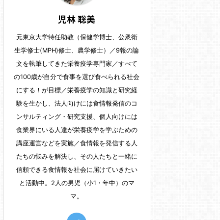
児林 聡美
元東京大学特任助教（保健学博士、公衆衛
生学修士(MPH)修士、農学修士）／9報の論
文を執筆してきた栄養疫学専門家／すべて
の100歳が自分で食事を選び食べられる社会
にする！が目標／栄養疫学の知識と研究経
験を生かし、法人向けには食情報発信のコ
ンサルティング・研究支援、個人向けには
食業界にいる人達が栄養疫学を学ぶための
講座運営などを実施／食情報を発信する人
たちの悩みを解決し、その人たちと一緒に
信頼できる食情報を社会に届けていきたい
と活動中。2人の男児（小1・年中）のマ
マ。